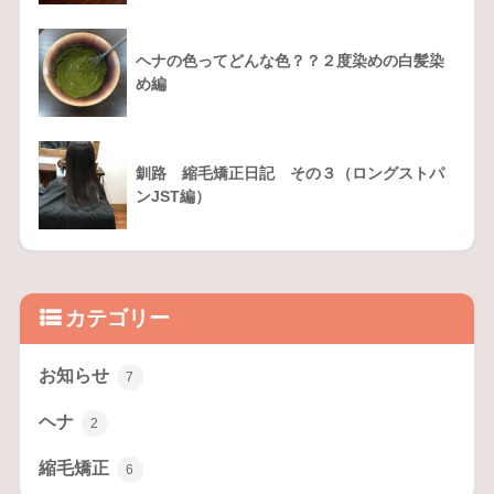
ヘナの色ってどんな色？？２度染めの白髪染
め編
釧路 縮毛矯正日記 その３（ロングストパ
ンJST編）
カテゴリー
お知らせ
7
ヘナ
2
縮毛矯正
6